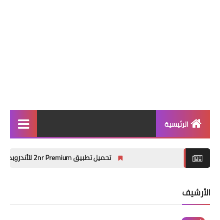
الرئيسية
أندرويد
تحميل تطبيق 2nr Premium للأندرويد – أفضل تطبيق رقم افتراضي واتصالات SIP في 2026
بلوجر
كل شيء تقني مفيد
الأرشيف
الربح من الإنترنت