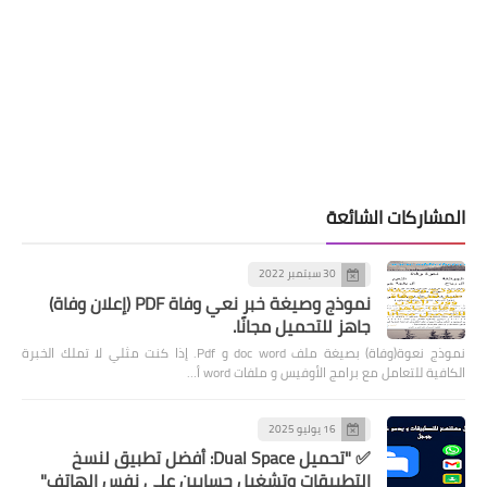
المشاركات الشائعة
30 سبتمبر 2022
نموذج وصيغة خبر نعي وفاة PDF (إعلان وفاة)
جاهز للتحميل مجانًا.
نموذج نعوة(وفاة) بصيغة ملف doc word و Pdf. إذا كنت مثلي لا تملك الخبرة
الكافية للتعامل مع برامج الأوفيس و ملفات word أ…
16 يوليو 2025
✅ "تحميل Dual Space: أفضل تطبيق لنسخ
التطبيقات وتشغيل حسابين على نفس الهاتف"