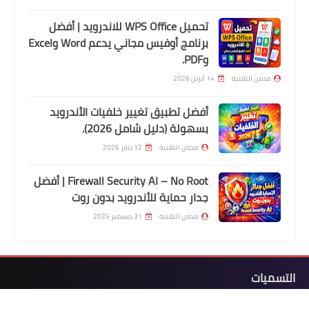
تحميل WPS Office للاندرويد | أفضل
برنامج أوفيس مجاني يدعم Word وExcel
وPDF.
مدمن التقنية
14 أبريل 2026
أفضل تطبيق تغيير خلفيات الأندرويد
بسهولة (دليل شامل 2026).
مدمن التقنية
12 يناير 2026
Firewall Security AI – No Root | أفضل
جدار حماية للأندرويد بدون روت
مدمن التقنية
31 ديسمبر 2025
التسميات