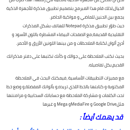
الخيال،لذلك قام هذا المبرمج بتصميم تطبيق مذكرة للأجهزة الذكية
يجمع بين الحنين للماضي و مواكبة الحاضر.
حيث طوّر تطبيق مذكرة Notepad للهاتف بشكل المذكرات
التقليدية القديمة،مع الصفحات البيضاء المسّطرة باللون الأسود و
أدرج ألوان لكتابة الملاحظات و من بينها اللونين الأزرق و الأحمر.
بحيث تكتب الملاحظة على جوالك و كأنك تكتبها على دفتر مذكراتك
القديم،بكل تفاصيله.
مع مميزات التطبيقات الأساسية ،فيمكنك البحث في الملاحظة
المكتوبة و كتابتها بالخط اللذي تريده،و بألوانك المفضلة،و وضع خط
تحت الكلمات و مشاركة الملاحظة مع حساباتك السحابية و مزامنتها
مثلGoogle Drive و MediaFireو Mega و غيرها
قد يهمك أيضاً :