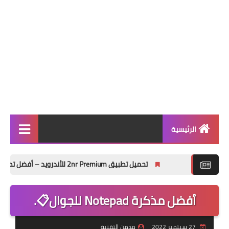
الرئيسية
أندرويد
تحميل تطبيق 2nr Premium للأندرويد – أفضل تطبيق رقم افتراضي واتصالات SIP في 2026
بلوجر
أفضل مذكرة Notepad للجوال📋.
كل شيء تقني مفيد
الربح من الإنترنت
27 سبتمبر 2022
مدمن التقنية