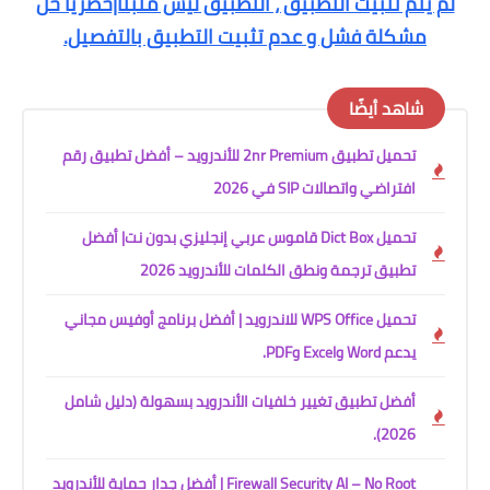
لم يتم تثبيت التطبيق ، التطبيق ليس مثبتاً|حصرياً حل
مشكلة فشل و عدم تثبيت التطبيق بالتفصيل.
شاهد أيضًا
تحميل تطبيق 2nr Premium للأندرويد – أفضل تطبيق رقم
افتراضي واتصالات SIP في 2026
تحميل Dict Box قاموس عربي إنجليزي بدون نت| أفضل
تطبيق ترجمة ونطق الكلمات للأندرويد 2026
تحميل WPS Office للاندرويد | أفضل برنامج أوفيس مجاني
يدعم Word وExcel وPDF.
أفضل تطبيق تغيير خلفيات الأندرويد بسهولة (دليل شامل
2026).
Firewall Security AI – No Root | أفضل جدار حماية للأندرويد