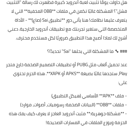
هل حاولت يومًا تثبيت لعبة أندرويد كبيرة فظهرت لك رسالة "التثبيت
فشل"؟ المشكلة غالبًا تكمن في ملفات **OBB المخفية** التي لا
يتعرف عليها نظامك! هنا يأتي دور **تطبيق Sai (صاع)** - الأداة
المتخصصة التي ستغير تجربتك مع تطبيقات أندرويد الخارجية. دعني
أشرح لك لماذا أصبح هذا التطبيق ضروريًا لكل مستخدم محترف.
### 🔧 ما المشكلة التي يحلها "Sai" تحديدًا؟
عند تحميل ألعاب مثل PUBG أو تطبيقات التصميم الضخمة خارج متجر
Play، ستجدها غالبًا بصيغة **APKS أو XAPK**. هذه الحزم تحتوي
على:
- ملف **APK** الأساسي (هيكل التطبيق)
- ملفات **OBB** (البيانات الضخمة: رسوميات، أصوات، موارد)
- **مشكلة جوهرية:** مثبت أندرويد العاجز لا يعرف كيف يفك هذه
الحزمة ويوزع الملفات في المسارات الصحيحة!