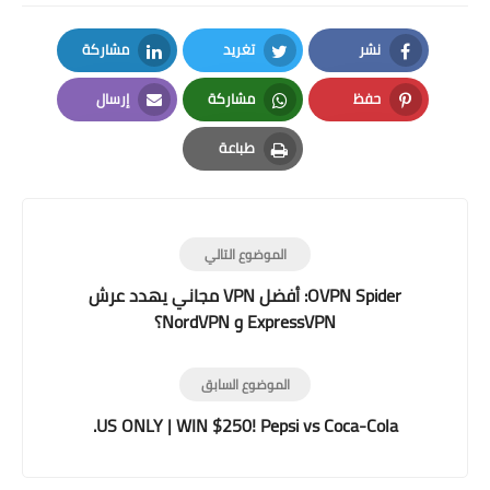
نشر
تغريد
مشاركة
LinkedIn
Twitter
Facebook
حفظ
مشاركة
إرسال
Email
Whatsapp
Pinterest
طباعة
Print
الموضوع التالي
OVPN Spider: أفضل VPN مجاني يهدد عرش
ExpressVPN و NordVPN؟
الموضوع السابق
US ONLY | WIN $250! Pepsi vs Coca-Cola.