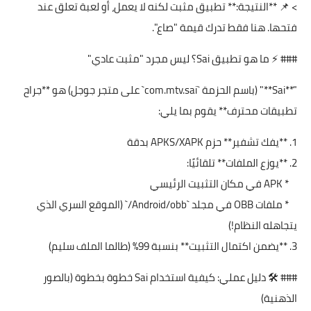
> 📌 **النتيجة:** تطبيق مثبت لكنه لا يعمل، أو لعبة تعلق عند
فتحها. هنا فقط تدرك قيمة "صاع".
### ⚡ ما هو تطبيق Sai؟ ليس مجرد "مثبت عادي"
"**Sai**" (باسم الحزمة `com.mtv.sai` على متجر جوجل) هو **جراح
تطبيقات محترف** يقوم بما يلي:
1. **يفك تشفير** حزم APKS/XAPK بدقة
2. **يوزع الملفات** تلقائيًا:
* APK في مكان التثبيت الرئيسي
* ملفات OBB في مجلد `Android/obb/` (الموقع السري الذي
يتجاهله النظام!)
3. **يضمن اكتمال التثبيت** بنسبة 99% (طالما الملف سليم)
### 🛠️ دليل عملي: كيفية استخدام Sai خطوة بخطوة (بالصور
الذهنية)