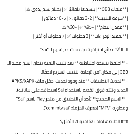
-----------------|
| **ملفات OBB** | ينسخها تلقائيًا ✅ | يحتاج نسخ يدوي ⚠️ |
| **سرعة التثبيت** | 2-3 دقائق ⚡ | 5-10 دقائق |
| **معدل النجاح** | ~95% ✅ | ~60% ⚠️ |
| **تعقيد الإجراءات** | 3 خطوات ✅ | 7 خطوات أو أكثر |
### 💡 نصائح احترافية من مستخدم قديم لـ "Sai"
- **احتفظ بنسخة احتياطية:** بعد تثبيت اللعبة بنجاح، انسخ مجلد الـ
OBB إلى مكان آمن (لإعادة التثبيت السريع لاحقًا).
- **تحديث التطبيقات:** عند وجود تحديث، حمّل ملف APKS/XAPK
الجديد وثبّته فوق القديم باستخدام Sai (سيحافظ على بياناتك).
- **الاسم الصحيح:** تأكد أن التطبيق من متجر Play باسم "Sai"
ومطوره "MTV" (معرف الحزمة: `com.mtv.sai`).
### الخلاصة: لماذا Sai اختيارك الأمثل؟