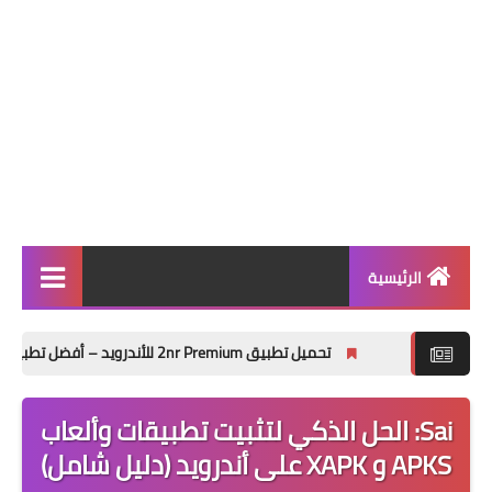
الرئيسية
أندرويد
تحميل تطبيق 2nr Premium للأندرويد – أفضل تطبيق رقم افتراضي واتصالات SIP في 2026
بلوجر
Sai: الحل الذكي لتثبيت تطبيقات وألعاب
كل شيء تقني مفيد
APKS و XAPK على أندرويد (دليل شامل)
الربح من الإنترنت