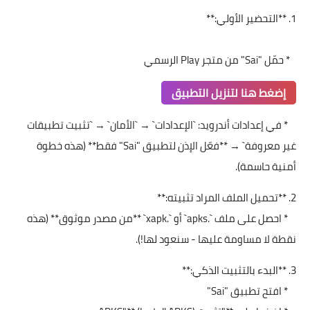
1. **التحضير الأولي:**
* حمّل "Sai" من متجر Play الرسمي
إضغط هنا لتنزيل التطبيق
* في إعدادات أندرويد: `الإعدادات` → `الأمان` → `تثبيت تطبيقات
غير معروفة` → **فعّل الإذن لتطبيق "Sai" فقط** (هذه خطوة
أمنية حاسمة).
2. **تحميل الملف المراد تثبيته:**
* احصل على ملف `.apks` أو `.xapk` **من مصدر موثوق** (هذه
نقطة لا مساومة عليها - سنعود لها!).
3. **البدء بالتثبيت الذكي:**
* افتح تطبيق "Sai"