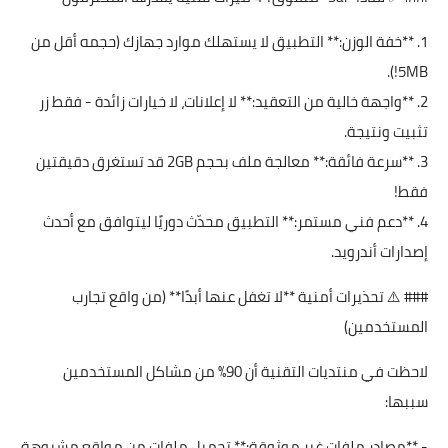
1. **خفة الوزن:** التطبيق لا يستهلك موارد جهازك (حجمه أقل من
5MB!).
2. **واجهة خالية من التعقيد:** لا إعلانات، لا خيارات زائدة - فقط زر
تثبيت ونتيجة.
3. **سرعة فائقة:** معالجة ملف بحجم 2GB قد تستغرق دقيقتين
فقط!
4. **دعم فني مستمر:** التطبيق محدّث دوريًا ليتوافق مع أحدث
إصدارات أندرويد.
### ⚠️ تحذيرات أمنية **لا تغفل عنها أبدًا** (من واقع تجارب
المستخدمين)
لاحظت في منتديات التقنية أن 90% من مشاكل المستخدمين
سببها:
- **مصادر ملفات غير موثوقة:** تحميل ملفات من مواقع مشبوهة