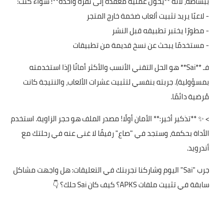
ببساطة، لأنه **يحول عملية معقدة إلى نقرة واحدة**! سواء كنت:
- لاعبًا يريد تثبيت ألعاب ضخمة خارج المتجر
- مطورًا يختبر تطبيقه قبل النشر
- مستخدمًا يبحث عن نسخ قديمة من تطبيقات
فـ **Sai** هو الحل التقني الأنسب والأكثر أمانًا (إذا استخدمته
بمسؤولية). جربته بنفسي لتثبيت عشرات الألعاب، والنتيجة كانت
مُرضية دائمًا.
> ✨ **تذكير أخير:** الأمان أولًا! مصدر الملف هو حجر الزاوية. استخدم
الأداة بحكمة، وستجد في "صاع" رفيقًا لا غنى عنه في رحلتك مع
أندرويد.
جرب "Sai" اليوم وشاركنا تجربتك في التعليقات: هل واجهت مشاكل
سابقة في تثبيت ملفات APKS؟ كيف كان Sai حلك؟ 👇