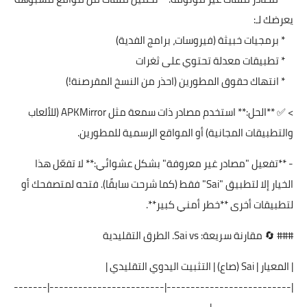
يعرضك لـ:
* برمجيات خبيثة (فيروسات، برامج الفدية)
* تطبيقات معدلة تحتوي على ثغرات
* انتهاك حقوق المطورين (احذر من النسخ المقرصنة!)
> ✅ **الحل:** استخدم مصادر ذات سمعة مثل APKMirror (للألعاب
والتطبيقات المجانية) أو المواقع الرسمية للمطورين.
- **تفعيل "مصادر غير معروفة" بشكل عشوائي:** لا تفعّل هذا
الخيار إلا لتطبيق "Sai" فقط (كما شرحت سابقًا). فتحه لمتصفحك أو
لتطبيقات أخرى **خطر أمني كبير**.
### 🔄 مقارنة سريعة: Sai vs. الطرق التقليدية
| المعيار | Sai (صاع) | التثبيت اليدوي التقليدي |
|--------------------------|------------------------|-------