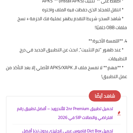
* اضغط على **"تثبيت APKS"** (Install APKS)
* انتقل للمجلد الذي حفظت فيه الملف واختره
* شاهد السحر: شريط التقدم يظهر عملية فك الحزمة + نسخ
ملفات OBB خلفيًا!
4. **اللمسة الأخيرة:**
* عند ظهور "تم التثبيت"، ابحث عن التطبيق الجديد في درج
التطبيقات.
* **مهم:** لا تمسح ملف الـ APKS/XAPK الأصلي إلا بعد التأكد من
عمل التطبيق!
شاهد أيضًا
تحميل تطبيق 2nr Premium للأندرويد – أفضل تطبيق رقم
افتراضي واتصالات SIP في 2026
تحميل Dict Box قاموس عربي إنجليزي بدون نت| أفضل