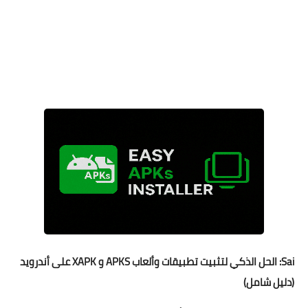
Sai: الحل الذكي لتثبيت تطبيقات وألعاب APKS و XAPK على أندرويد
(دليل شامل)