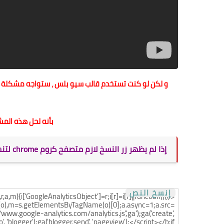
و لكن لو كنت تستخدم قالب سيو بلس ، ستواجه مشكلة بأن الإ
بأنه لحل هذه المشك
إذا لم يظهر زر النسخ لازم متصفح كروم chrome لتنسخ النص أو الكود
إنسخ النص