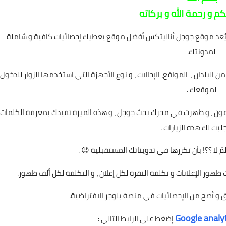
كم و رحمة الله و بركاته
 يُعد موقع جوجل أناليتكس أفضل موقع يعطيك إحصائيات كافية و شاملة
لمدونتك.
من البلدان ، المواقع، الإحالات ، و نوع الأجهزة التي استخدمها الزوار للدخول
لموقعك .
ون ، و ظهرت في محرك بحث جوجل ، و هذه الميزة تفيدك بمعرفة الكلمات
لبت لك هذه الزيارات .
لمَ لا ؟؟! بأن تكررها في تدويناتك المستقبلية 😉 .
 ظهور الإعلانات و تكلفة النقرة لكل إعلان ، و التكلفة لكل ألف ظهور.
 و أصح من الإحصائيات في منصة بلوجر الافتراضية.
Google analyt
إضغط على الرابط التالي :