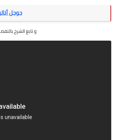
جوجل أناليتكس tics
و تابع الشرح بالتف