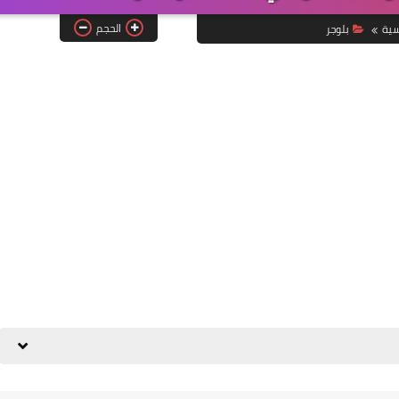
الحجم
سية
بلوجر