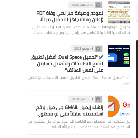
30 سبتمبر 2022
نموذج وصيغة خبر نعي وفاة PDF
(إعلان وفاة) جاهز للتحميل مجانًا.
نموذج نعوة(وفاة) بصيغة ملف doc word و Pdf. إذا كنت مثلي لا
تملك الخبرة الكافية للتعامل مع برامج الأوفيس و ملفات word أ…
16 يوليو 2025
✅ "تحميل Dual Space: أفضل تطبيق
لنسخ التطبيقات وتشغيل حسابين
على نفس الهاتف"
✅ "تحميل Dual Space: أفضل تطبيق لنسخ التطبيقات وتشغيل
حس…
01 سبتمبر 2019
إنشاء إيميل GMAiL جي ميل برقم
استخدمته سابقاً حتى لو محظور.
حل مشكلة تم استخدام رقم الهاتف هذا عدة مرات. حل مشكلة تم
استخدام رقم الهاتف هذا عدة مرات. بسم الله السلام…