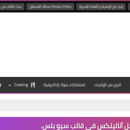
إحذر فخ الإباحية و العادة السرية
Privacy Policy مكائد الشيطان
بحث التأكد من ص
الربح من الإنترنت
استشارات بنوك إلكترونية
Cooking
ل أناليتكس في قالب سيو بلس.