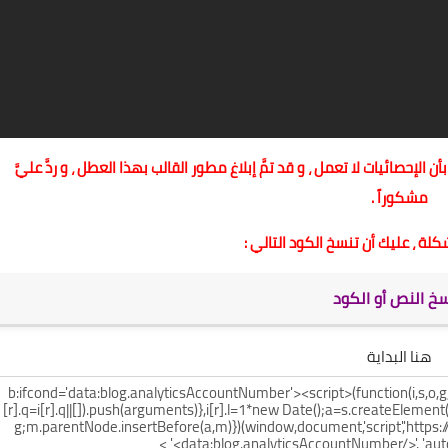
حصائيات لا تعمل ، و قد تمَّ إبلاغ مطور القالب بهذا العطل ، و ردَّ عليَّ
مشكوراً .
لة ، عليك أن تنسخ الكود التالي :
هنا البداية